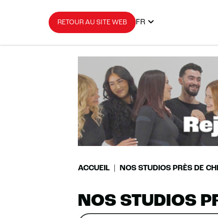
FR
RETOUR AU SITE WEB
ACCUEIL
NOS STUDIOS PRÈS DE CH
NOS STUDIOS P
Rechercher
Veuillez
0