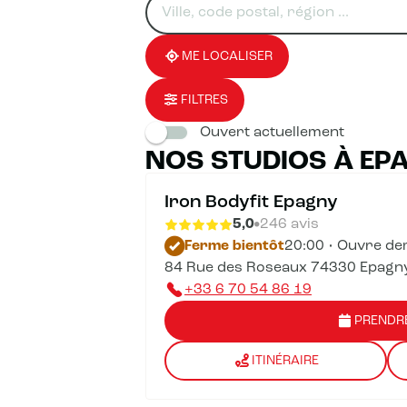
un
renseigner
résultat(s)
établissement
une
trouvé(s)
adresse
ME LOCALISER
FILTRES
Ouvert actuellement
NOS STUDIOS À EP
Iron Bodyfit Epagny
5,0
246 avis
Ferme bientôt
20:00 • Ouvre de
84 Rue des Roseaux 74330 Epagn
+33 6 70 54 86 19
PRENDR
ITINÉRAIRE