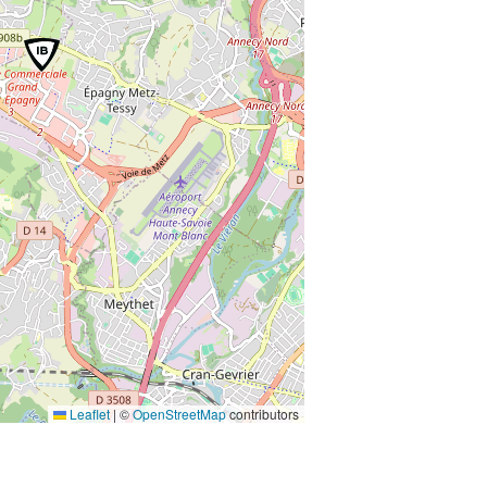
Leaflet
|
©
OpenStreetMap
contributors