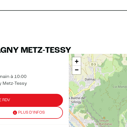
AGNY METZ-TESSY
+
−
main à 10:00
y Metz-Tessy
E RDV
PLUS D'INFOS