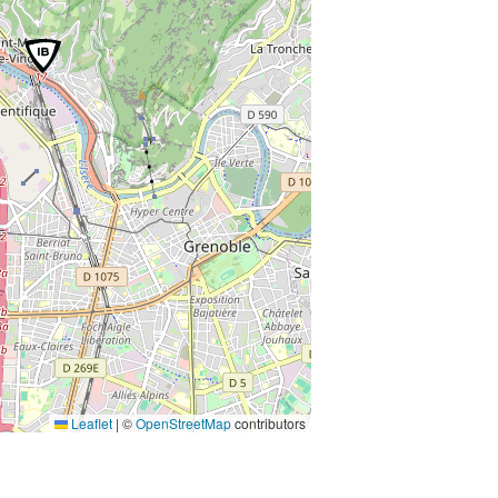
Leaflet
|
©
OpenStreetMap
contributors