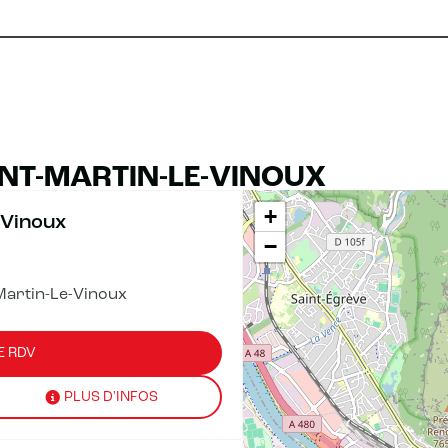
INT-MARTIN-LE-VINOUX
+
-Vinoux
−
Martin-Le-Vinoux
E RDV
PLUS D'INFOS