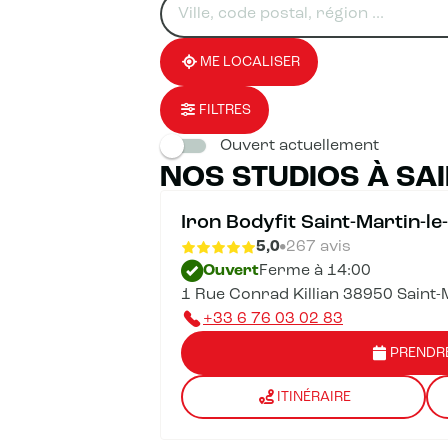
un
renseigner
résultat(s)
établissement
une
trouvé(s)
adresse
ME LOCALISER
FILTRES
Ouvert actuellement
NOS STUDIOS À SA
Iron Bodyfit Saint-Martin-le
5,0
267 avis
Ouvert
Ferme à 14:00
1 Rue Conrad Killian 38950 Saint-
+33 6 76 03 02 83
PRENDR
ITINÉRAIRE