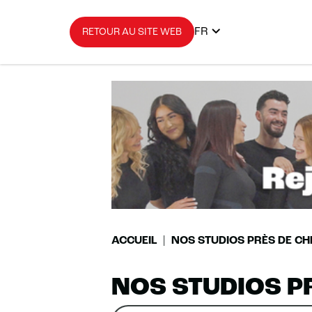
FR
RETOUR AU SITE WEB
ACCUEIL
NOS STUDIOS PRÈS DE CH
NOS STUDIOS P
Rechercher
Veuillez
0