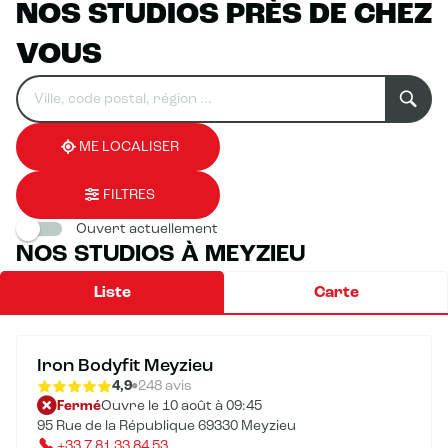
NOS STUDIOS PRÈS DE CHEZ
VOUS
Rechercher
Veuillez
0
un
renseigner
résultat(s)
établissement
une
trouvé(s)
adresse
ME LOCALISER
FILTRES
Ouvert actuellement
NOS STUDIOS À MEYZIEU
Liste
Carte
Iron Bodyfit Meyzieu
4,9
248 avis
Fermé
Ouvre le 10 août à 09:45
95 Rue de la République 69330 Meyzieu
+33 7 81 33 84 53