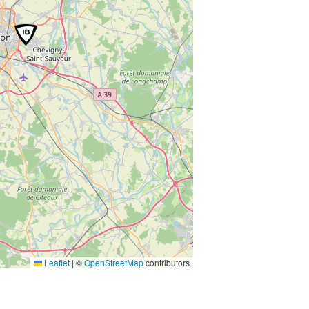
Leaflet
|
©
OpenStreetMap
contributors