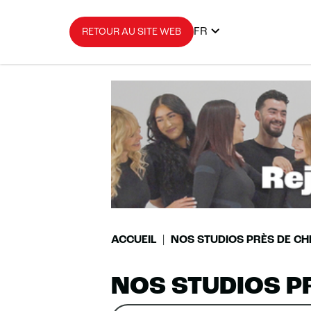
FR
RETOUR AU SITE WEB
ACCUEIL
NOS STUDIOS PRÈS DE CH
NOS STUDIOS P
Rechercher
Veuillez
0