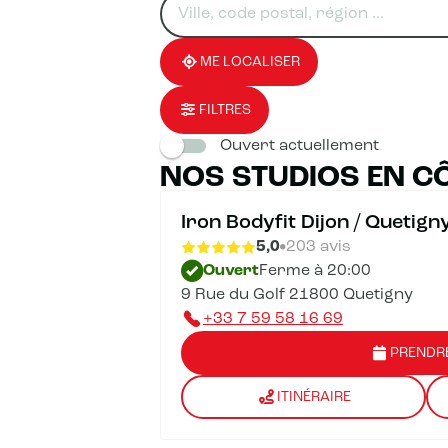
un
renseigner
résultat(s)
établissement
une
trouvé(s)
adresse
ME LOCALISER
FILTRES
Ouvert actuellement
NOS STUDIOS EN CÔ
Iron Bodyfit Dijon / Quetign
5,0
203 avis
Ouvert
Ferme à 20:00
9 Rue du Golf 21800 Quetigny
+33 7 59 58 16 69
PRENDR
ITINÉRAIRE