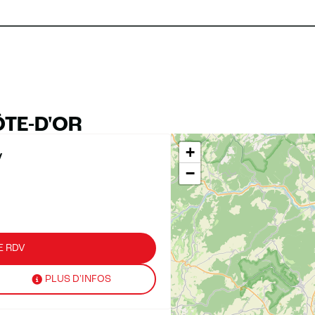
TE-D'OR
+
y
−
E RDV
PLUS D'INFOS