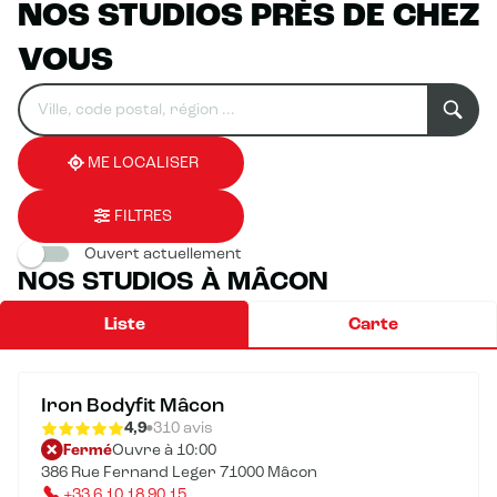
NOS STUDIOS PRÈS DE CHEZ
VOUS
Rechercher
Veuillez
0
un
renseigner
résultat(s)
établissement
une
trouvé(s)
adresse
ME LOCALISER
FILTRES
Ouvert actuellement
NOS STUDIOS À MÂCON
Liste
Carte
Iron Bodyfit Mâcon
4,9
310 avis
Fermé
Ouvre à 10:00
386 Rue Fernand Leger 71000 Mâcon
+33 6 10 18 90 15