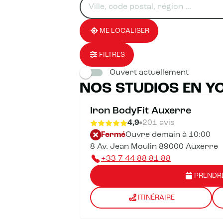
un
renseigner
résultat(s)
établissement
une
trouvé(s)
adresse
ME LOCALISER
FILTRES
Ouvert actuellement
NOS STUDIOS EN Y
Iron BodyFit Auxerre
4,9
201 avis
Fermé
Ouvre demain à 10:00
8 Av. Jean Moulin 89000 Auxerre
+33 7 44 88 81 88
PRENDR
ITINÉRAIRE