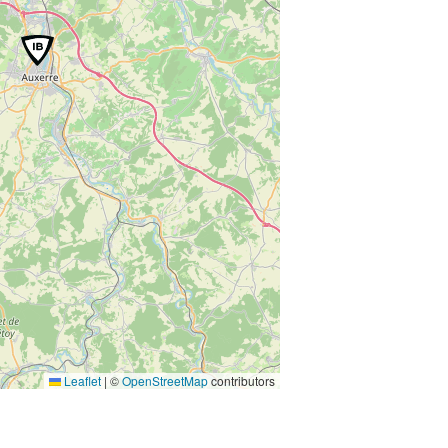
Leaflet
|
©
OpenStreetMap
contributors