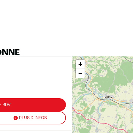
ONNE
+
−
E RDV
PLUS D'INFOS