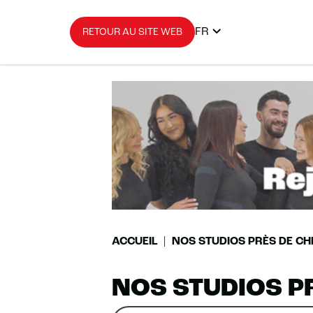
FR
RETOUR AU SITE WEB
ACCUEIL
NOS STUDIOS PRÈS DE CH
NOS STUDIOS P
Rechercher
Veuillez
0