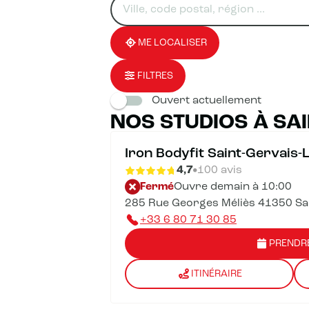
un
renseigner
résultat(s)
établissement
une
trouvé(s)
adresse
ME LOCALISER
FILTRES
Ouvert actuellement
NOS STUDIOS À SAI
Iron Bodyfit Saint-Gervais-
4,7
100 avis
Fermé
Ouvre demain à 10:00
285 Rue Georges Méliès 41350 Sai
+33 6 80 71 30 85
PRENDR
ITINÉRAIRE