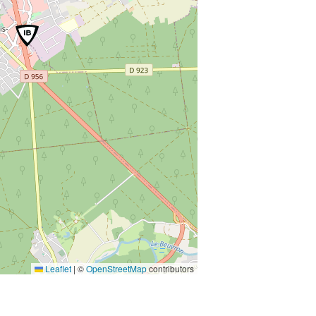
Leaflet
|
©
OpenStreetMap
contributors