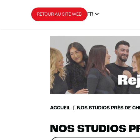
FR
RETOUR AU SITE WEB
ACCUEIL
NOS STUDIOS PRÈS DE CH
NOS STUDIOS P
Rechercher
Veuillez
0