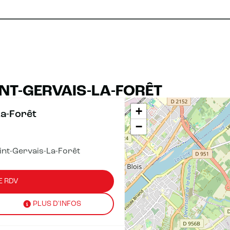
NT-GERVAIS-LA-FORÊT
+
La-Forêt
−
nt-Gervais-La-Forêt
E RDV
PLUS D'INFOS