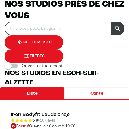
NOS STUDIOS PRÈS DE CHEZ
VOUS
Rechercher
Veuillez
0
un
renseigner
résultat(s)
établissement
une
trouvé(s)
adresse
ME LOCALISER
FILTRES
Ouvert actuellement
NOS STUDIOS EN ESCH-SUR-
ALZETTE
Liste
Carte
Iron Bodyfit Leudelange
5,0
167 avis
Fermé
Ouvre le 10 août à 10:00