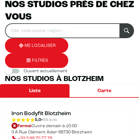
NOS STUDIOS PRÈS DE CHEZ
VOUS
Rechercher
Veuillez
0
un
renseigner
résultat(s)
établissement
une
trouvé(s)
adresse
ME LOCALISER
FILTRES
Ouvert actuellement
NOS STUDIOS À BLOTZHEIM
Liste
Carte
Iron Bodyfit Blotzheim
5,0
84 avis
Fermé
Ouvre demain à 10:00
3 A Rue Clément Ader 68730 Blotzheim
+33 3 89 70 77 78