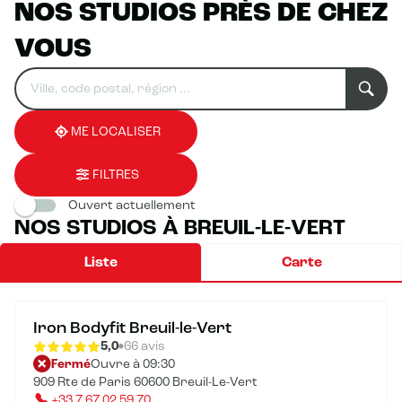
NOS STUDIOS PRÈS DE CHEZ
VOUS
Rechercher
Veuillez
0
un
renseigner
résultat(s)
établissement
une
trouvé(s)
adresse
ME LOCALISER
FILTRES
Ouvert actuellement
NOS STUDIOS À BREUIL-LE-VERT
Liste
Carte
Iron Bodyfit Breuil-le-Vert
5,0
66 avis
Fermé
Ouvre à 09:30
909 Rte de Paris 60600 Breuil-Le-Vert
+33 7 67 02 59 70