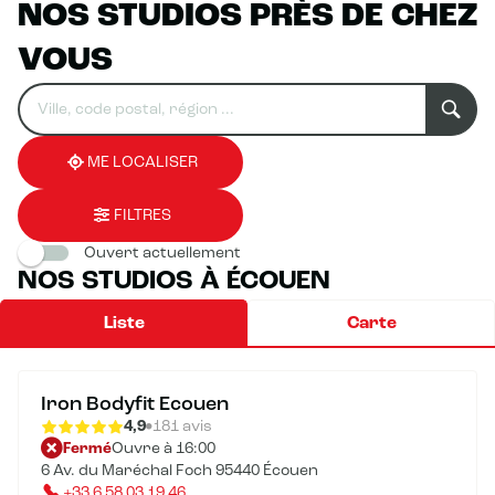
NOS STUDIOS PRÈS DE CHEZ
VOUS
Rechercher
Veuillez
0
un
renseigner
résultat(s)
établissement
une
trouvé(s)
adresse
ME LOCALISER
FILTRES
Ouvert actuellement
NOS STUDIOS À ÉCOUEN
Liste
Carte
Iron Bodyfit Ecouen
4,9
181 avis
Fermé
Ouvre à 16:00
6 Av. du Maréchal Foch 95440 Écouen
+33 6 58 03 19 46