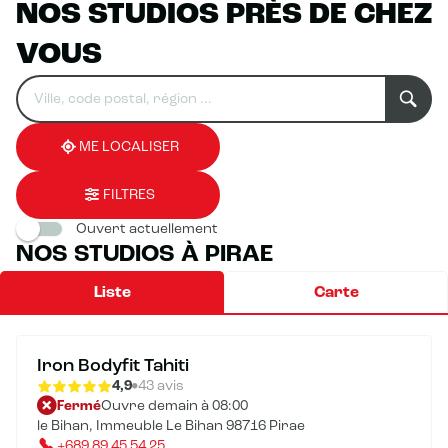
NOS STUDIOS PRÈS DE CHEZ
VOUS
Rechercher
Veuillez
0
un
renseigner
résultat(s)
établissement
une
trouvé(s)
adresse
ME LOCALISER
FILTRES
Ouvert actuellement
NOS STUDIOS À PIRAE
Liste
Carte
Iron Bodyfit Tahiti
4,9
43 avis
Fermé
Ouvre demain à 08:00
le Bihan, Immeuble Le Bihan 98716 Pirae
+689 89 45 54 25