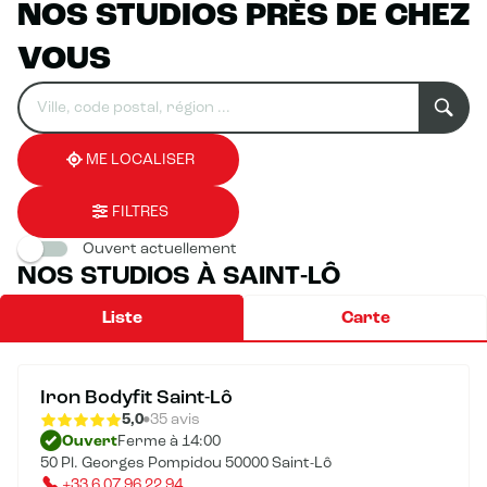
NOS STUDIOS PRÈS DE CHEZ
VOUS
Rechercher
Veuillez
0
un
renseigner
résultat(s)
établissement
une
trouvé(s)
adresse
ME LOCALISER
FILTRES
Ouvert actuellement
NOS STUDIOS À SAINT-LÔ
Liste
Carte
Iron Bodyfit Saint-Lô
5,0
35 avis
Ouvert
Ferme à 14:00
50 Pl. Georges Pompidou 50000 Saint-Lô
+33 6 07 96 22 94