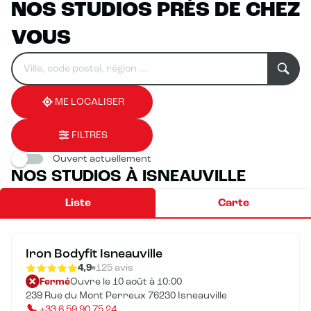
NOS STUDIOS PRÈS DE CHEZ
VOUS
Rechercher
Veuillez
0
un
renseigner
résultat(s)
établissement
une
trouvé(s)
adresse
ME LOCALISER
FILTRES
Ouvert actuellement
NOS STUDIOS À ISNEAUVILLE
Liste
Carte
Iron Bodyfit Isneauville
4,9
125 avis
Fermé
Ouvre le 10 août à 10:00
239 Rue du Mont Perreux 76230 Isneauville
+33 6 59 90 75 24