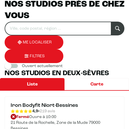
NOS STUDIOS PRÈS DE CHEZ
VOUS
Rechercher
Veuillez
0
un
renseigner
résultat(s)
établissement
une
trouvé(s)
adresse
ME LOCALISER
FILTRES
Ouvert actuellement
NOS STUDIOS EN DEUX-SÈVRES
Liste
Carte
Iron Bodyfit Niort-Bessines
4,9
219 avis
Fermé
Ouvre à 10:00
21 Route de la Rochelle, Zone de la Mude 79000
Bessines