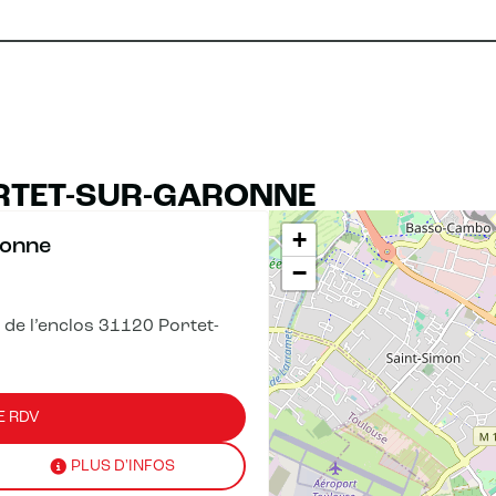
RTET-SUR-GARONNE
+
ronne
−
e de l’enclos 31120 Portet-
E RDV
PLUS D'INFOS