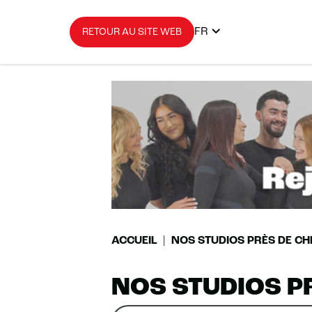
FR
RETOUR AU SITE WEB
ACCUEIL
NOS STUDIOS PRÈS DE CH
NOS STUDIOS P
Rechercher
Veuillez
0