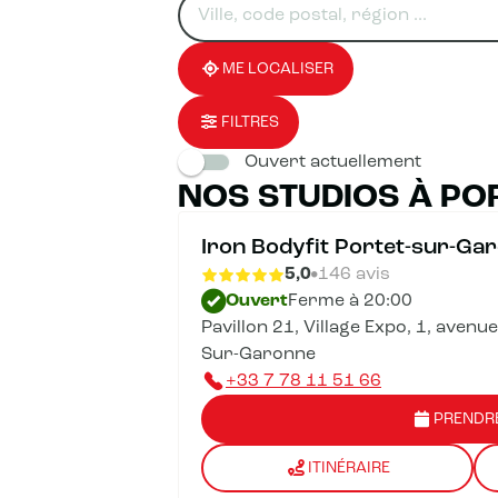
un
renseigner
résultat(s)
établissement
une
trouvé(s)
adresse
ME LOCALISER
FILTRES
Ouvert actuellement
NOS STUDIOS À PO
Iron Bodyfit Portet-sur-Ga
5,0
146 avis
Ouvert
Ferme à 20:00
Pavillon 21, Village Expo, 1, avenu
Sur-Garonne
+33 7 78 11 51 66
PRENDR
ITINÉRAIRE