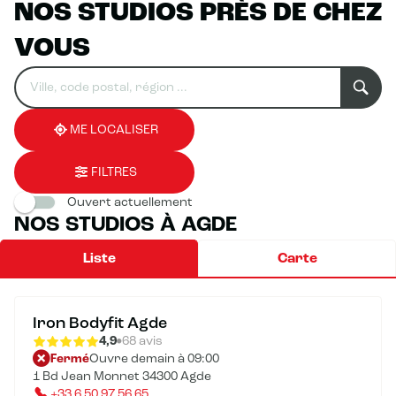
NOS STUDIOS PRÈS DE CHEZ
VOUS
Rechercher
Veuillez
0
un
renseigner
résultat(s)
établissement
une
trouvé(s)
adresse
ME LOCALISER
FILTRES
Ouvert actuellement
NOS STUDIOS À AGDE
Liste
Carte
Iron Bodyfit Agde
4,9
68 avis
Fermé
Ouvre demain à 09:00
1 Bd Jean Monnet 34300 Agde
+33 6 50 97 56 65