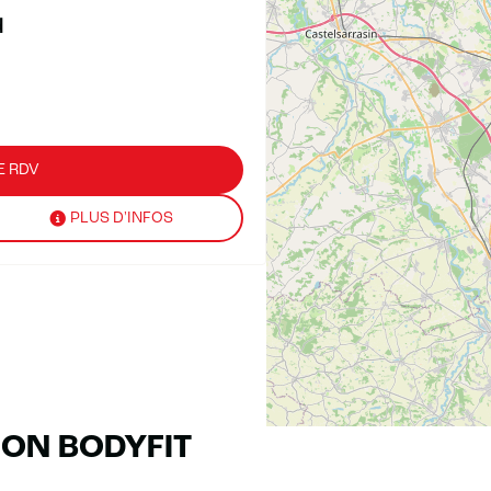
d
E RDV
PLUS D'INFOS
RON BODYFIT