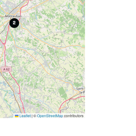
2
Leaflet
|
©
OpenStreetMap
contributors