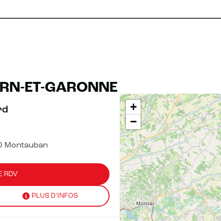
ARN-ET-GARONNE
+
rd
−
0 Montauban
E RDV
PLUS D'INFOS