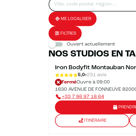
un
renseigner
résultat(s)
établissement
une
trouvé(s)
adresse
ME LOCALISER
FILTRES
Ouvert actuellement
NOS STUDIOS EN T
Iron Bodyfit Montauban No
5,0
231 avis
Fermé
Ouvre à 09:00
1630 AVENUE DE FONNEUVE 8200
+33 7 86 97 18 64
PRENDR
ITINÉRAIRE