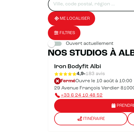
un
renseigner
résultat(s)
établissement
une
trouvé(s)
adresse
ME LOCALISER
FILTRES
Ouvert actuellement
NOS STUDIOS À ALB
Iron Bodyfit Albi
4,9
183 avis
Fermé
Ouvre le 10 août à 10:00
29 Avenue François Verdier 81000
+33 6 24 10 48 52
PRENDR
ITINÉRAIRE