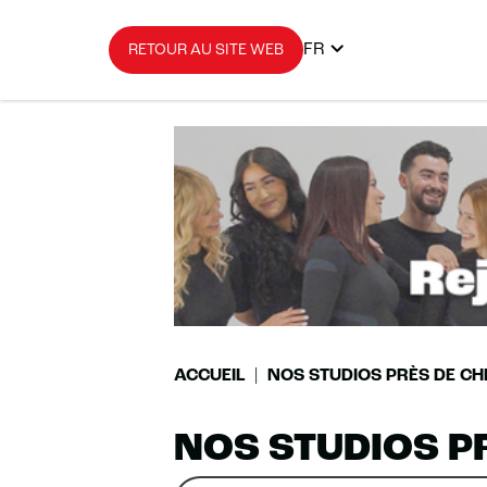
FR
RETOUR AU SITE WEB
ACCUEIL
NOS STUDIOS PRÈS DE CH
NOS STUDIOS P
Rechercher
Veuillez
0