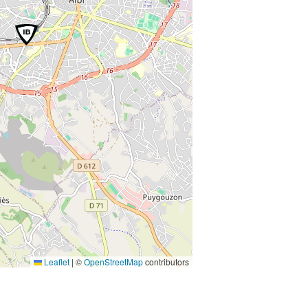
Leaflet
|
©
OpenStreetMap
contributors