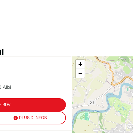
I
+
−
 Albi
E RDV
PLUS D'INFOS