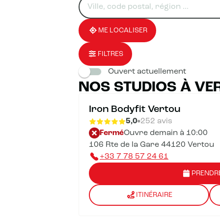
un
renseigner
résultat(s)
établissement
une
trouvé(s)
adresse
ME LOCALISER
FILTRES
Ouvert actuellement
NOS STUDIOS À VE
Iron Bodyfit Vertou
5,0
252 avis
Fermé
Ouvre demain à 10:00
106 Rte de la Gare 44120 Vertou
+33 7 78 57 24 61
PRENDR
ITINÉRAIRE