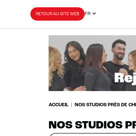
FR
RETOUR AU SITE WEB
ACCUEIL
NOS STUDIOS PRÈS DE CH
NOS STUDIOS P
Rechercher
Veuillez
0