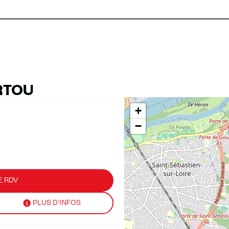
RTOU
+
−
E RDV
PLUS D'INFOS