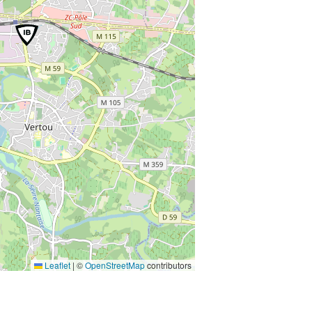
Leaflet
|
©
OpenStreetMap
contributors