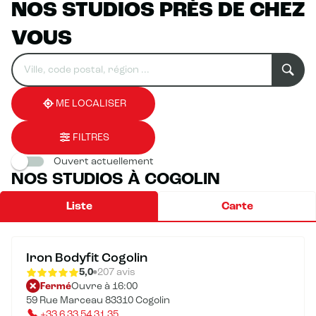
NOS STUDIOS PRÈS DE CHEZ
VOUS
Rechercher
Veuillez
0
un
renseigner
résultat(s)
établissement
une
trouvé(s)
adresse
ME LOCALISER
FILTRES
Ouvert actuellement
NOS STUDIOS À COGOLIN
Liste
Carte
Iron Bodyfit Cogolin
5,0
207 avis
Fermé
Ouvre à 16:00
59 Rue Marceau 83310 Cogolin
+33 6 33 54 31 35