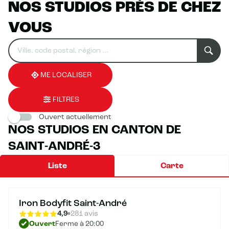
NOS STUDIOS PRÈS DE CHEZ
VOUS
Rechercher
Veuillez
0
un
renseigner
résultat(s)
établissement
une
trouvé(s)
adresse
ME LOCALISER
FILTRES
Ouvert actuellement
NOS STUDIOS EN CANTON DE
SAINT-ANDRÉ-3
Liste
Carte
Iron Bodyfit Saint-André
4,9
281 avis
Ouvert
Ferme à 20:00