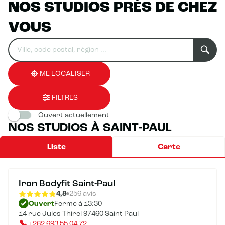
NOS STUDIOS PRÈS DE CHEZ
VOUS
Rechercher
Veuillez
0
un
renseigner
résultat(s)
établissement
une
trouvé(s)
adresse
ME LOCALISER
FILTRES
Ouvert actuellement
NOS STUDIOS À SAINT-PAUL
Liste
Carte
Iron Bodyfit Saint-Paul
4,8
256 avis
Ouvert
Ferme à 13:30
14 rue Jules Thirel 97460 Saint Paul
+262 693 55 04 72