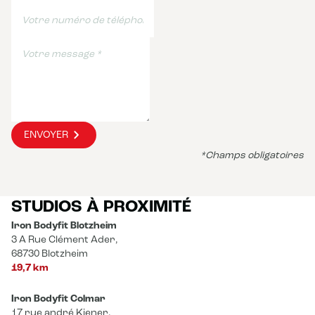
ENVOYER
*Champs obligatoires
STUDIOS À PROXIMITÉ
Iron Bodyfit Blotzheim
3 A Rue Clément Ader,
68730 Blotzheim
19,7 km
Iron Bodyfit Colmar
17 rue andré Kiener,