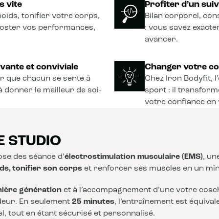
s vite
Profiter d’un sui
oids, tonifier votre corps,
Bilan corporel, con
ooster vos performances,
: vous savez exact
avancer.
vante et conviviale
Changer votre co
r que chacun se sente à
Chez Iron Bodyfit, 
à donner le meilleur de soi-
sport : il transform
votre confiance en 
E STUDIO
se des séance d’
électrostimulation musculaire (EMS)
, u
ds, tonifier son corps
et renforcer ses muscles en un mi
nière génération
et à l’accompagnement d’une votre coach,
deur. En seulement
25 minutes
, l’entraînement est équiva
, tout en étant sécurisé et personnalisé.