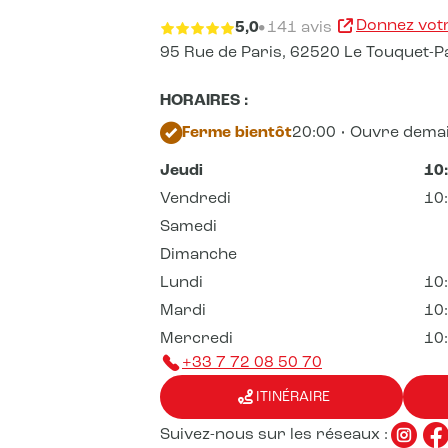
Donnez votr
5,0
141 avis
95 Rue de Paris,
62520 Le Touquet-Pa
HORAIRES :
Ferme bientôt
20:00 • Ouvre demai
Jeudi
10
Vendredi
10
Samedi
Dimanche
Lundi
10
Mardi
10
Mercredi
10
+33 7 72 08 50 70
ITINÉRAIRE
Suivez-nous sur les réseaux :