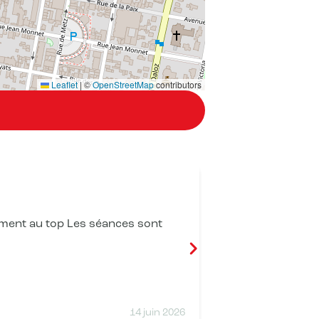
Leaflet
|
©
OpenStreetMap
contributors
Guillaume d
ment au top Les séances sont
Une équipe au 
coachs motivan
accompagnemen
plaisir. Je re
14 juin 2026