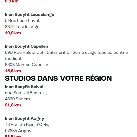
8,9 km
Iron Bodyfit Leudelange
5 Rue Léon Laval,
3372 Leudelange
10,0 km
Iron Bodyfit Capellen
89D Rue Pafebruch, Bâtiment D - 2ème étage face au centre
médical,
8308 Mamer-Capellen
15,6 km
STUDIOS DANS VOTRE RÉGION
Iron BodyFit Belval
rue Samuel Beckett,
4369 Sanem
21,8 km
Iron Bodyfit Augny
13 Rue du Bois d'Orly,
57685 Augny