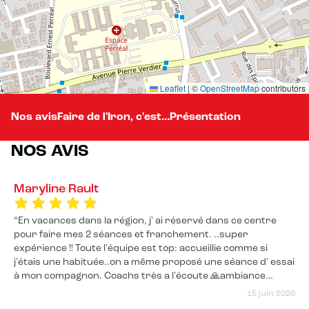
Leaflet
|
©
OpenStreetMap
contributors
Nos avis
Faire de l'Iron, c'est...
Présentation
NOS AVIS
Maryline Rault
En vacances dans la région, j' ai réservé dans ce centre
pour faire mes 2 séances et franchement. ..super
expérience !! Toute l'équipe est top: accueillie comme si
j'étais une habituée..on a même proposé une séance d' essai
à mon compagnon. Coachs très a l'écoute 🙏ambiance
chaleureuse..ne changez rien!!👍 Encore merci pour
15 juin 2026
l'accueil..nous nous sommes sentis comme chez nous!!👏👏