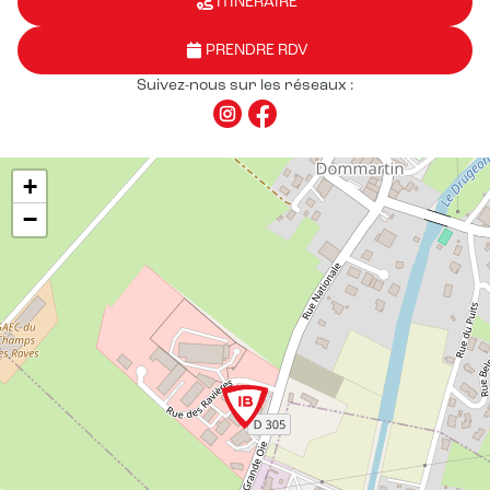
ITINÉRAIRE
PRENDRE RDV
Suivez-nous sur les réseaux :
+
−