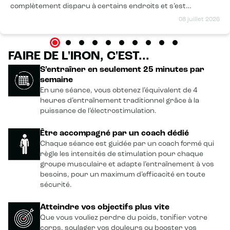
complètement disparu à certains endroits et s’est
nettement atténuée à d’autres. En plus des résultats,
08 juillet 2026
l’équipe est exceptionnelle : professionnelle, humaine, à
l’écoute et pleinement investie dans l’accompagnement. Les
locaux sont également d’une propreté irréprochable, ce qui
FAIRE DE L'IRON, C'EST...
est très appréciable. Je recommande cette méthode et cet
établissement sans hésitation !
S’entraîner en seulement 25 minutes par
semaine
En une séance, vous obtenez l’équivalent de 4
heures d’entraînement traditionnel grâce à la
puissance de l’électrostimulation.
Être accompagné par un coach dédié
Chaque séance est guidée par un coach formé qui
règle les intensités de stimulation pour chaque
groupe musculaire et adapte l’entraînement à vos
besoins, pour un maximum d’efficacité en toute
sécurité.
Atteindre vos objectifs plus vite
Que vous vouliez perdre du poids, tonifier votre
corps, soulager vos douleurs ou booster vos