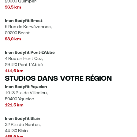
29000 Quimper
96,5 km
Iron Bodyfit Brest
5 Rue de Kervézennec,
29200 Brest
98,0 km
Iron Bodyfit Pont-L’Abbé
4 Rue an Hent Coz,
29120 Pont-L'Abbé
111,6 km
STUDIOS DANS VOTRE RÉGION
Iron Bodyfit Yquelon
1013 Rte de Villedieu,
50400 Yquelon
121,5 km
Iron Bodyfit Blain
32 Rte de Nantes,
44130 Blain