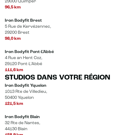
29000 Quimper
96,5 km
Iron Bodyfit Brest
5 Rue de Kervézennec,
29200 Brest
98,0 km
Iron Bodyfit Pont-L’Abbé
4 Rue an Hent Coz,
29120 Pont-L'Abbé
111,6 km
STUDIOS DANS VOTRE RÉGION
Iron Bodyfit Yquelon
1013 Rte de Villedieu,
50400 Yquelon
121,5 km
Iron Bodyfit Blain
32 Rte de Nantes,
44130 Blain