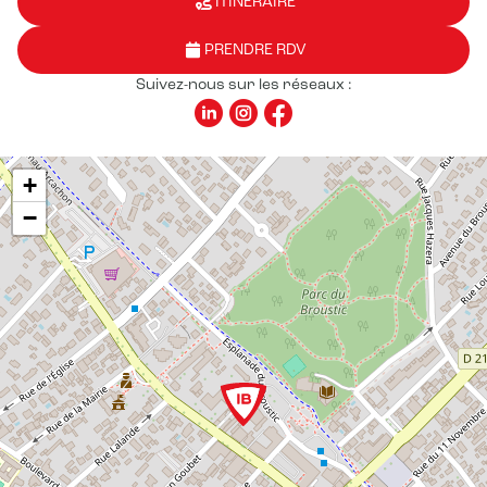
ITINÉRAIRE
PRENDRE RDV
Suivez-nous sur les réseaux :
+
−