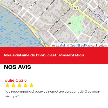
Leaflet
|
©
OpenStreetMap
contributors
Nos avis
Faire de l'Iron, c'est...
Présentation
NOS AVIS
Julie Cozic
Je recommande! pour se remettre au sport déjà! et pour
l'équipe