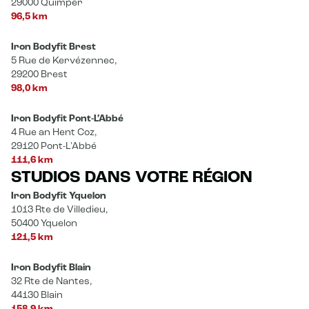
29000 Quimper
96,5 km
Iron Bodyfit Brest
5 Rue de Kervézennec,
29200 Brest
98,0 km
Iron Bodyfit Pont-L’Abbé
4 Rue an Hent Coz,
29120 Pont-L'Abbé
111,6 km
STUDIOS DANS VOTRE RÉGION
Iron Bodyfit Yquelon
1013 Rte de Villedieu,
50400 Yquelon
121,5 km
Iron Bodyfit Blain
32 Rte de Nantes,
44130 Blain