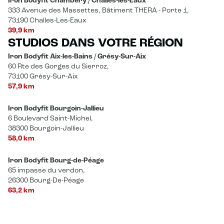
Iron Bodyfit Chambéry / Challes-les-Eaux
333 Avenue des Massettes, Bâtiment THERA - Porte 1,
73190 Challes-Les-Eaux
39,9 km
STUDIOS DANS VOTRE RÉGION
Iron Bodyfit Aix-les-Bains / Grésy-Sur-Aix
60 Rte des Gorges du Sierroz,
73100 Grésy-Sur-Aix
57,9 km
Iron Bodyfit Bourgoin-Jallieu
6 Boulevard Saint-Michel,
38300 Bourgoin-Jallieu
58,0 km
Iron Bodyfit Bourg-de-Péage
65 impasse du verdon,
26300 Bourg-De-Péage
63,2 km