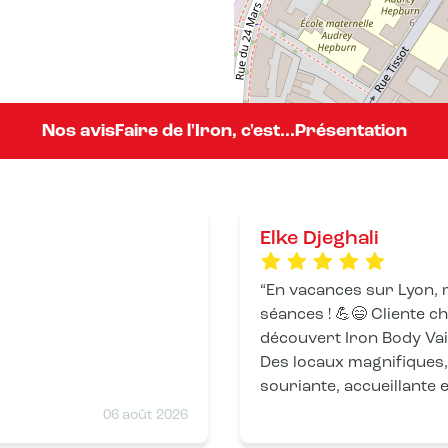
Nos avis
Faire de l'Iron, c'est...
Présentation
Elke Djeghali
En vacances sur Lyon, 
séances ! 💪😄 Cliente chez Iron Body Nîmes, j'ai
découvert Iron Body Vaise
Des locaux magnifiques,
souriante, accueillante e
plaisir ! Un immense merci pour ces deux super séances.
06 août 2026
Je reviendrai sans hés