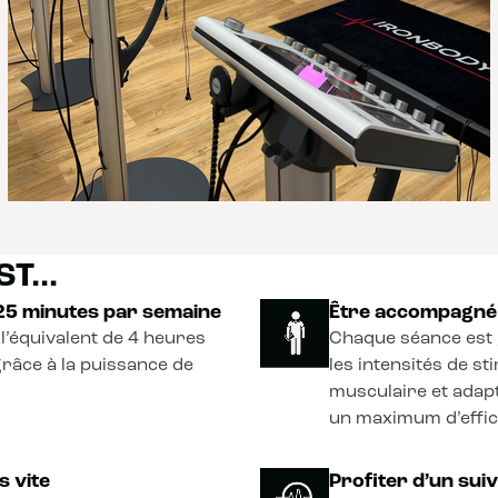
T...
 25 minutes par semaine
Être accompagné 
l’équivalent de 4 heures
Chaque séance est 
grâce à la puissance de
les intensités de s
musculaire et adapt
un maximum d’effica
s vite
Profiter d’un sui