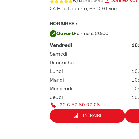
Donnez votr
5,0
296 avis
24 Rue Laporte,
69009 Lyon
HORAIRES :
Ouvert
Ferme à 20:00
Vendredi
10
Samedi
Dimanche
Lundi
10
Mardi
10
Mercredi
10
Jeudi
10
+33 6 52 59 02 25
ITINÉRAIRE