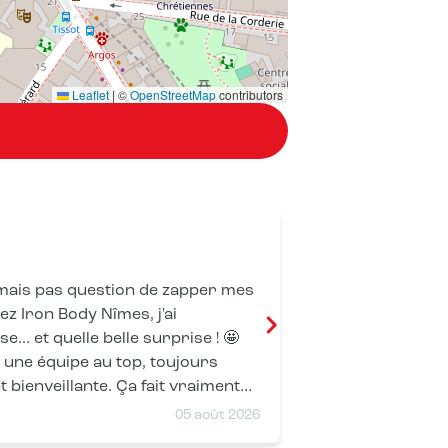
Leaflet
|
©
OpenStreetMap
contributors
Clémence Vo
mais pas question de zapper mes
Très bonne e
recommande !
... et quelle belle surprise ! 🤩
 une équipe au top, toujours
t bienveillante. Ça fait vraiment
05 août 2026
iter à chacun de mes passages