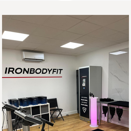
sur Lyon. À très vite l'équipe, et continuez comme ça ! 🫶
🙂