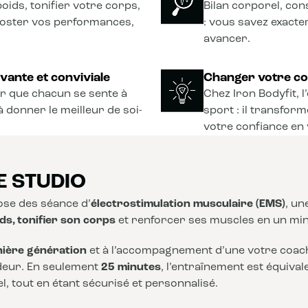
oids, tonifier votre corps,
Bilan corporel, con
ooster vos performances,
: vous savez exact
avancer.
vante et conviviale
Changer votre co
r que chacun se sente à
Chez Iron Bodyfit, 
à donner le meilleur de soi-
sport : il transform
votre confiance en 
E STUDIO
se des séance d’
électrostimulation musculaire (EMS)
, u
ds, tonifier son corps
et renforcer ses muscles en un mi
nière génération
et à l’accompagnement d’une votre coach,
deur. En seulement
25 minutes
, l’entraînement est équiva
, tout en étant sécurisé et personnalisé.