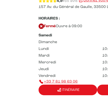
Donnez votre
4,9
65 avis
157 Av. du Général de Gaulle,
33500 
HORAIRES :
Fermé
Ouvre à 09:00
Samedi
Dimanche
Lundi
10
Mardi
10
Mercredi
10
Jeudi
10
Vendredi
10
+33 7 81 98 63 06
ITINÉRAIRE