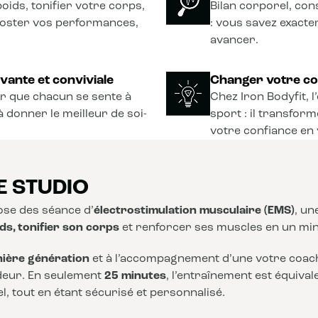
oids, tonifier votre corps,
Bilan corporel, con
ooster vos performances,
: vous savez exact
avancer.
vante et conviviale
Changer votre co
r que chacun se sente à
Chez Iron Bodyfit, 
à donner le meilleur de soi-
sport : il transform
votre confiance en 
E STUDIO
se des séance d’
électrostimulation musculaire (EMS)
, u
ds, tonifier son corps
et renforcer ses muscles en un mi
nière génération
et à l’accompagnement d’une votre coach,
deur. En seulement
25 minutes
, l’entraînement est équiva
, tout en étant sécurisé et personnalisé.