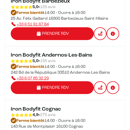
Iron Bodyfit Barbezieux
5,0
125 avis
Ferme bientôt
14:00 • Ouvre à 16:00
25 Av. Félix Gaillard 16300 Barbezieux-Saint-Hilaire
+33 6 51 91 67 84
PRENDRE RDV
Iron Bodyfit Andernos-Les-Bains
5,0
155 avis
Ferme bientôt
14:00 • Ouvre à 16:00
242 Bd de la République 33510 Andernos-Les-Bains
+33 6 07 85 32 29
PRENDRE RDV
Iron Bodyfit Cognac
4,9
275 avis
Ferme bientôt
14:00 • Ouvre à 16:00
143 Rue de Montplaisir 16100 Cognac