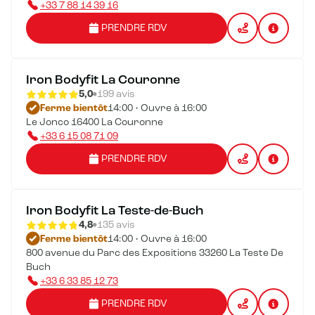
+33 7 88 14 39 16
PRENDRE RDV
Iron Bodyfit La Couronne
5,0
199 avis
Ferme bientôt
14:00 • Ouvre à 16:00
Le Jonco 16400 La Couronne
+33 6 15 08 71 09
PRENDRE RDV
Iron Bodyfit La Teste-de-Buch
4,8
135 avis
Ferme bientôt
14:00 • Ouvre à 16:00
800 avenue du Parc des Expositions 33260 La Teste De
Buch
+33 6 33 85 12 73
PRENDRE RDV