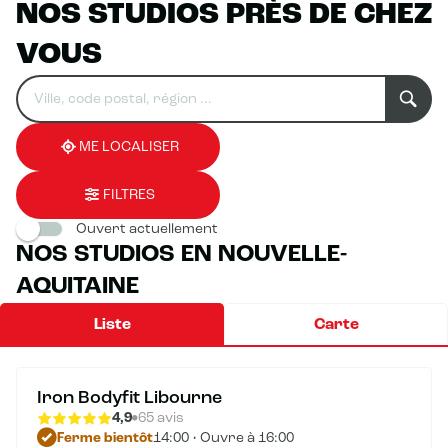
NOS STUDIOS PRÈS DE CHEZ
VOUS
Rechercher
Veuillez
0
un
renseigner
résultat(s)
établissement
une
trouvé(s)
adresse
ME LOCALISER
FILTRES
Ouvert actuellement
NOS STUDIOS EN NOUVELLE-
AQUITAINE
Liste
Carte
Iron Bodyfit Libourne
4,9
65 avis
Ferme bientôt
14:00 • Ouvre à 16:00