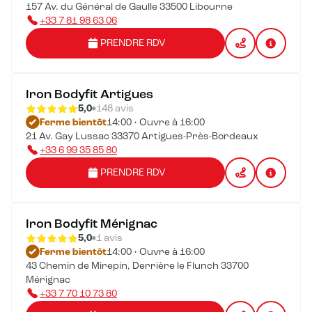
157 Av. du Général de Gaulle 33500 Libourne
+33 7 81 98 63 06
PRENDRE RDV
Iron Bodyfit Artigues
5,0
148 avis
Ferme bientôt
14:00 • Ouvre à 16:00
21 Av. Gay Lussac 33370 Artigues-Près-Bordeaux
+33 6 99 35 85 80
PRENDRE RDV
Iron Bodyfit Mérignac
5,0
1 avis
Ferme bientôt
14:00 • Ouvre à 16:00
43 Chemin de Mirepin, Derrière le Flunch 33700
Mérignac
+33 7 70 10 73 80