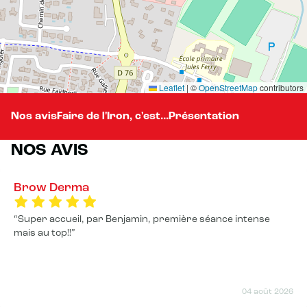
Leaflet
|
©
OpenStreetMap
contributors
Nos avis
Faire de l'Iron, c'est...
Présentation
NOS AVIS
Brow Derma
Super accueil, par Benjamin, première séance intense
mais au top!!
04 août 2026