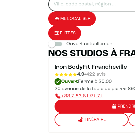
un
renseigner
résultat(s)
établissement
une
trouvé(s)
adresse
ME LOCALISER
FILTRES
Ouvert actuellement
NOS STUDIOS À FR
Iron BodyFit Francheville
4,9
422 avis
Ouvert
Ferme à 20:00
20 avenue de la table de pierre 69
+33 7 83 61 21 71
PRENDR
ITINÉRAIRE