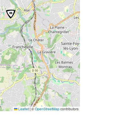
Leaflet
|
©
OpenStreetMap
contributors