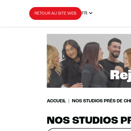
FR
RETOUR AU SITE WEB
ACCUEIL
NOS STUDIOS PRÈS DE CH
NOS STUDIOS P
Rechercher
Veuillez
0