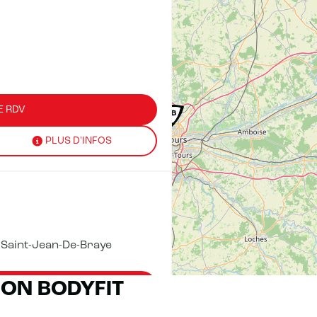
E RDV
PLUS D'INFOS
 Saint-Jean-De-Braye
RON BODYFIT
E RDV