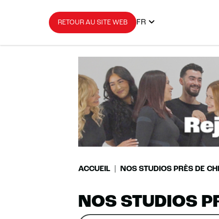
FR
RETOUR AU SITE WEB
ACCUEIL
NOS STUDIOS PRÈS DE CH
NOS STUDIOS P
Rechercher
Veuillez
0