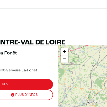
NTRE-VAL DE LOIRE
+
La-Forêt
−
nt-Gervais-La-Forêt
E RDV
PLUS D'INFOS