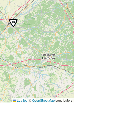
Leaflet
|
©
OpenStreetMap
contributors