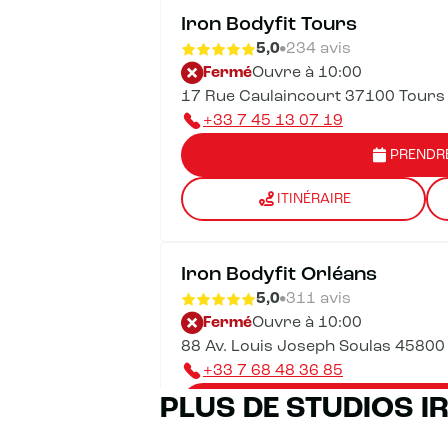
Iron Bodyfit Tours
5,0
234 avis
Fermé
Ouvre à 10:00
17 Rue Caulaincourt 37100 Tours
+33 7 45 13 07 19
PRENDR
ITINÉRAIRE
Iron Bodyfit Orléans
5,0
311 avis
Fermé
Ouvre à 10:00
88 Av. Louis Joseph Soulas 45800
+33 7 68 48 36 85
PLUS DE STUDIOS I
PRENDR