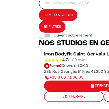
un
renseigner
résultat(s)
établissement
une
trouvé(s)
adresse
ME LOCALISER
FILTRES
Ouvert actuellement
NOS STUDIOS EN CE
Iron Bodyfit Saint-Gervais-
4,7
100 avis
Fermé
Ouvre à 10:00
285 Rue Georges Méliès 41350 Sai
+33 6 80 71 30 85
PRENDR
ITINÉRAIRE