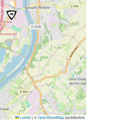
Leaflet
|
©
OpenStreetMap
contributors