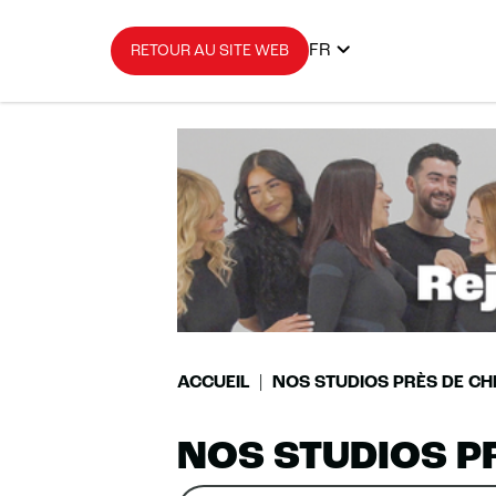
FR
RETOUR AU SITE WEB
ACCUEIL
NOS STUDIOS PRÈS DE CH
NOS STUDIOS P
Rechercher
Veuillez
0