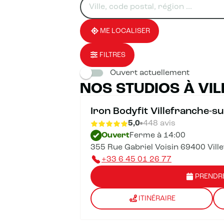
un
renseigner
résultat(s)
établissement
une
trouvé(s)
adresse
ME LOCALISER
FILTRES
Ouvert actuellement
NOS STUDIOS À VI
Iron Bodyfit Villefranche-s
5,0
448 avis
Ouvert
Ferme à 14:00
355 Rue Gabriel Voisin 69400 Vil
+33 6 45 01 26 77
PRENDR
ITINÉRAIRE