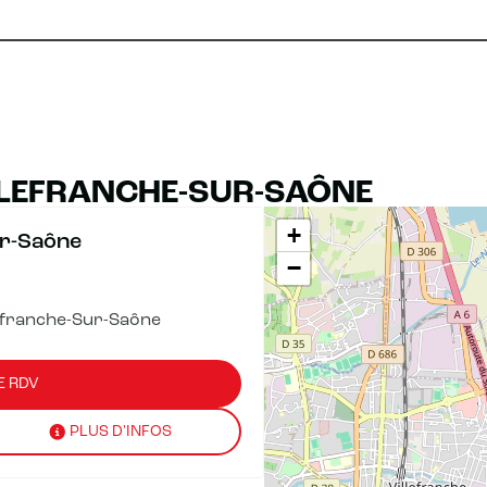
LLEFRANCHE-SUR-SAÔNE
+
ur-Saône
−
lefranche-Sur-Saône
E RDV
PLUS D'INFOS