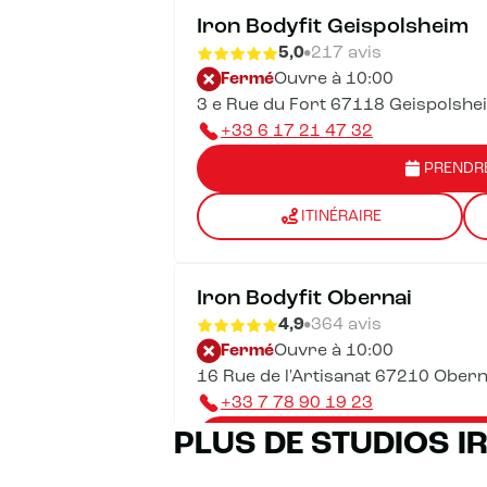
Iron Bodyfit Geispolsheim
5,0
217 avis
Fermé
Ouvre à 10:00
3 e Rue du Fort 67118 Geispolshe
+33 6 17 21 47 32
PRENDR
ITINÉRAIRE
Iron Bodyfit Obernai
4,9
364 avis
Fermé
Ouvre à 10:00
16 Rue de l'Artisanat 67210 Obern
+33 7 78 90 19 23
PLUS DE STUDIOS I
PRENDR