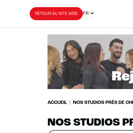
FR
RETOUR AU SITE WEB
ACCUEIL
NOS STUDIOS PRÈS DE CH
NOS STUDIOS P
Rechercher
Veuillez
0