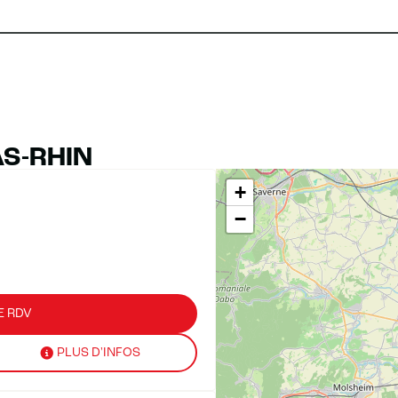
AS-RHIN
+
−
E RDV
PLUS D'INFOS