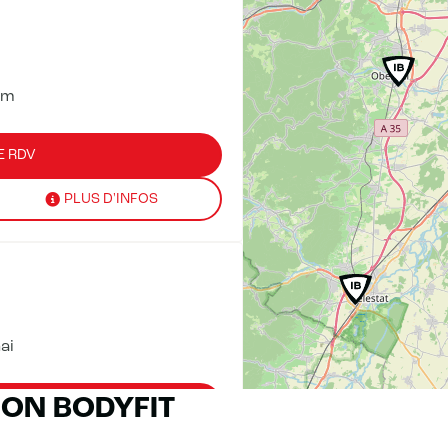
im
E RDV
PLUS D'INFOS
ai
RON BODYFIT
E RDV