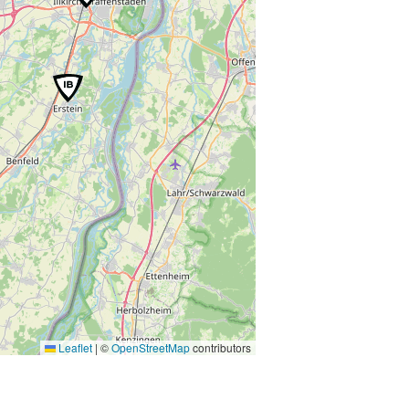
Leaflet
|
©
OpenStreetMap
contributors