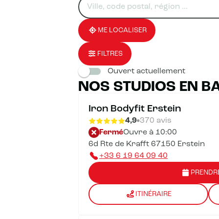
un
renseigner
résultat(s)
établissement
une
trouvé(s)
adresse
ME LOCALISER
FILTRES
Ouvert actuellement
NOS STUDIOS EN B
Iron Bodyfit Erstein
4,9
370 avis
Fermé
Ouvre à 10:00
6d Rte de Krafft 67150 Erstein
+33 6 19 64 09 40
PRENDR
ITINÉRAIRE