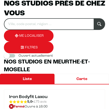
NOS STUDIOS PRÈS DE CHEZ
VOUS
Rechercher
Veuillez
0
un
renseigner
résultat(s)
établissement
une
trouvé(s)
adresse
ME LOCALISER
FILTRES
Ouvert actuellement
NOS STUDIOS EN MEURTHE-ET-
MOSELLE
Liste
Carte
Iron Bodyfit Laxou
5,0
175 avis
Fermé
Ouvre à 16:00