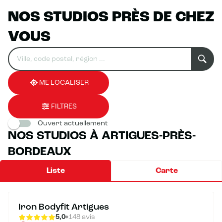
NOS STUDIOS PRÈS DE CHEZ
VOUS
Rechercher
Veuillez
0
un
renseigner
résultat(s)
établissement
une
trouvé(s)
adresse
ME LOCALISER
FILTRES
Ouvert actuellement
NOS STUDIOS À ARTIGUES-PRÈS-
BORDEAUX
Liste
Carte
Iron Bodyfit Artigues
5,0
148 avis