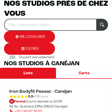
NOS STUDIOS PRÈS DE CHEZ
VOUS
Rechercher
Veuillez
0
un
renseigner
résultat(s)
établissement
une
trouvé(s)
adresse
ME LOCALISER
FILTRES
Ouvert actuellement
NOS STUDIOS À CANÉJAN
Liste
Carte
Iron Bodyfit Pessac - Canéjan
5,0
266 avis
Fermé
Ouvre demain à 10:00
52 Av. Gustave Eiffel 33610 Canéjan
+33 7 62 67 76 53