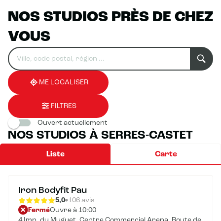
NOS STUDIOS PRÈS DE CHEZ
VOUS
Rechercher
Veuillez
0
un
renseigner
résultat(s)
établissement
une
trouvé(s)
adresse
ME LOCALISER
FILTRES
Ouvert actuellement
NOS STUDIOS À SERRES-CASTET
Liste
Carte
Iron Bodyfit Pau
5,0
106 avis
Fermé
Ouvre à 10:00
4 Imp. du Muguet, Centre Commercial Arena, Route de