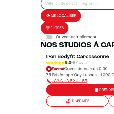
un
renseigner
résultat(s)
établissement
une
trouvé(s)
adresse
ME LOCALISER
FILTRES
Ouvert actuellement
NOS STUDIOS À C
Iron Bodyfit Carcassonne
5,0
87 avis
Fermé
Ouvre demain à 10:00
75 Bd Joseph Gay Lussac 11000 
+33 6 13 52 41 55
PRENDR
ITINÉRAIRE