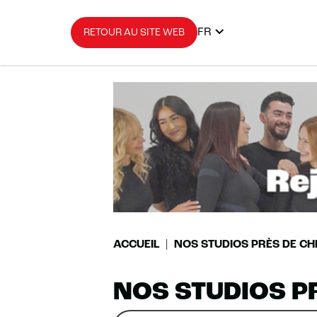
FR
RETOUR AU SITE WEB
ACCUEIL
NOS STUDIOS PRÈS DE CH
NOS STUDIOS P
Rechercher
Veuillez
0