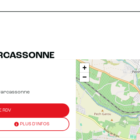
ARCASSONNE
+
−
Carcassonne
E RDV
PLUS D'INFOS