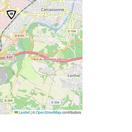
Leaflet
|
©
OpenStreetMap
contributors