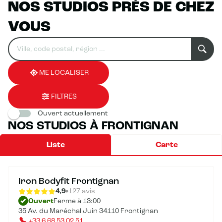
NOS STUDIOS PRÈS DE CHEZ
VOUS
Rechercher
Veuillez
0
un
renseigner
résultat(s)
établissement
une
trouvé(s)
adresse
ME LOCALISER
FILTRES
Ouvert actuellement
NOS STUDIOS À FRONTIGNAN
Liste
Carte
Iron Bodyfit Frontignan
4,9
127 avis
Ouvert
Ferme à 13:00
35 Av. du Maréchal Juin 34110 Frontignan
+33 6 68 53 02 51