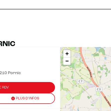
RNIC
+
−
210 Pornic
E RDV
PLUS D'INFOS