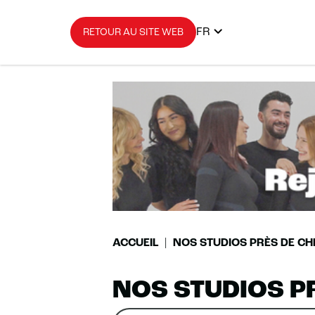
FR
RETOUR AU SITE WEB
ACCUEIL
NOS STUDIOS PRÈS DE CH
NOS STUDIOS P
Rechercher
Veuillez
0