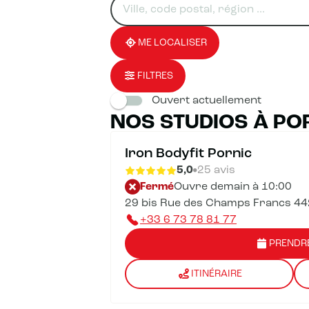
un
renseigner
résultat(s)
établissement
une
trouvé(s)
adresse
ME LOCALISER
FILTRES
Ouvert actuellement
NOS STUDIOS À PO
Iron Bodyfit Pornic
5,0
25 avis
Fermé
Ouvre demain à 10:00
29 bis Rue des Champs Francs 44
+33 6 73 78 81 77
PRENDR
ITINÉRAIRE