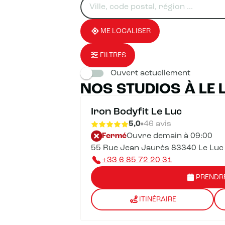
un
renseigner
résultat(s)
établissement
une
trouvé(s)
adresse
ME LOCALISER
FILTRES
Ouvert actuellement
NOS STUDIOS À LE 
Iron Bodyfit Le Luc
5,0
46 avis
Fermé
Ouvre demain à 09:00
55 Rue Jean Jaurès 83340 Le Luc
+33 6 85 72 20 31
PRENDR
ITINÉRAIRE