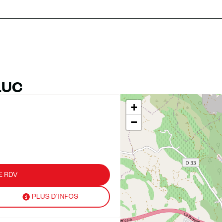
LUC
+
−
E RDV
PLUS D'INFOS