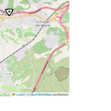
Leaflet
|
©
OpenStreetMap
contributors