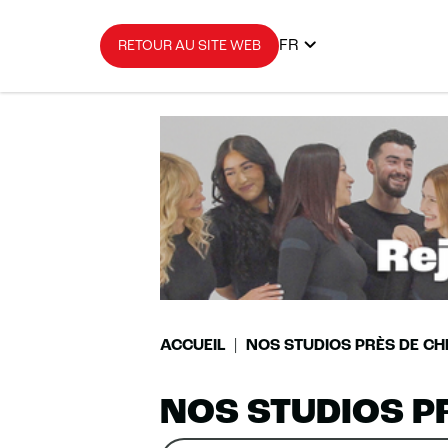
FR
RETOUR AU SITE WEB
ACCUEIL
NOS STUDIOS PRÈS DE CH
NOS STUDIOS P
Rechercher
Veuillez
0