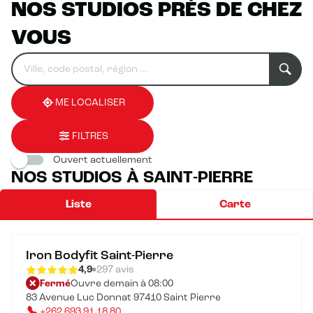
NOS STUDIOS PRÈS DE CHEZ
VOUS
Rechercher
Veuillez
0
un
renseigner
résultat(s)
établissement
une
trouvé(s)
adresse
ME LOCALISER
FILTRES
Ouvert actuellement
NOS STUDIOS À SAINT-PIERRE
Liste
Carte
Iron Bodyfit Saint-Pierre
4,9
297 avis
Fermé
Ouvre demain à 08:00
83 Avenue Luc Donnat 97410 Saint Pierre
+262 693 91 18 80